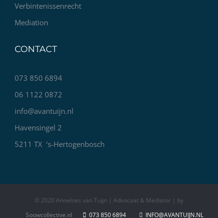
Verbintenissenrecht
Mediation
CONTACT
073 850 6894
06 1122 0872
info@avantuijn.nl
Havensingel 2
5211 TX ‘s-Hertogenbosch
© 2020 Anneloes van Tuijn | Advocaat & Mediator | by
Soowcollective.nl
073 850 6894
INFO@AVANTUIJN.NL