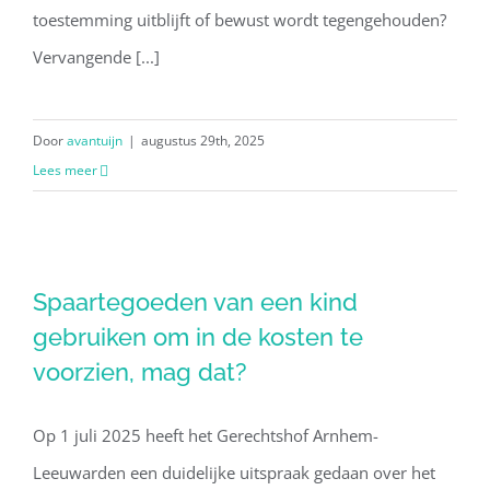
toestemming uitblijft of bewust wordt tegengehouden?
Vervangende [...]
Door
avantuijn
|
augustus 29th, 2025
Lees meer
Spaartegoeden van een kind
gebruiken om in de kosten te
Spaartegoeden van een kind
voorzien, mag dat?
gebruiken om in de kosten te
voorzien, mag dat?
Op 1 juli 2025 heeft het Gerechtshof Arnhem-
Leeuwarden een duidelijke uitspraak gedaan over het