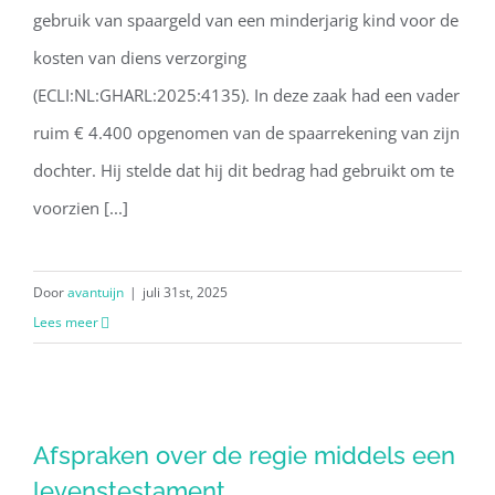
gebruik van spaargeld van een minderjarig kind voor de
kosten van diens verzorging
(ECLI:NL:GHARL:2025:4135). In deze zaak had een vader
ruim € 4.400 opgenomen van de spaarrekening van zijn
dochter. Hij stelde dat hij dit bedrag had gebruikt om te
voorzien [...]
Door
avantuijn
|
juli 31st, 2025
Lees meer
Afspraken over de regie middels een
Afspraken over de regie middels een
levenstestament
levenstestament