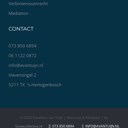
Verbintenissenrecht
Mediation
CONTACT
073 850 6894
06 1122 0872
info@avantuijn.nl
Havensingel 2
5211 TX ‘s-Hertogenbosch
© 2020 Anneloes van Tuijn | Advocaat & Mediator | by
Soowcollective.nl
073 850 6894
INFO@AVANTUIJN.NL